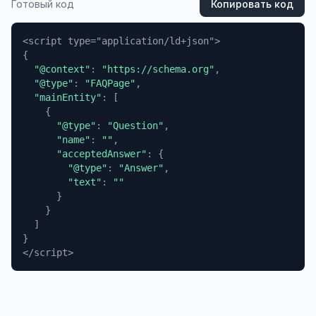
Готовый код
Копировать код
{
"@context"
:
"https://schema.org"
,
"@type"
:
"FAQPage"
,
"mainEntity"
:
[
{
"@type"
:
"Question"
,
"name"
:
""
,
"acceptedAnswer"
:
{
"@type"
:
"Answer"
,
"text"
:
""
}
}
]
}
</script>