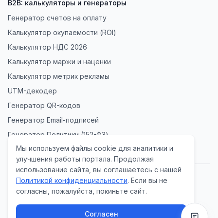
B2B: калькуляторы и генераторы
Генератор счетов на оплату
Калькулятор окупаемости (ROI)
Калькулятор НДС 2026
Калькулятор маржи и наценки
Калькулятор метрик рекламы
UTM-декодер
Генератор QR-кодов
Генератор Email-подписей
Генератор Политики (152-ФЗ)
Мы используем файлы cookie для аналитики и
улучшения работы портала. Продолжая
использование сайта, вы соглашаетесь с нашей
Политикой конфиденциальности
. Если вы не
Политика конфиденциальности
согласны, пожалуйста, покиньте сайт.
Согласие на обработку данных
© 2026 Tool Radar Lab. Все права защищены.
Согласен