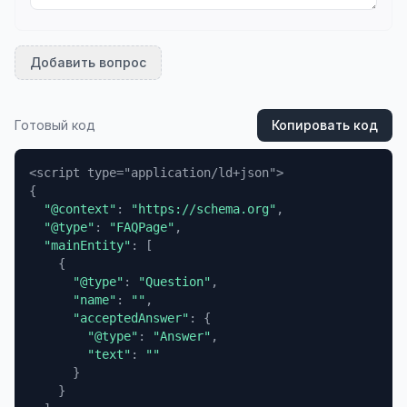
Добавить вопрос
Готовый код
Копировать код
{
"@context"
:
"https://schema.org"
,
"@type"
:
"FAQPage"
,
"mainEntity"
:
[
{
"@type"
:
"Question"
,
"name"
:
""
,
"acceptedAnswer"
:
{
"@type"
:
"Answer"
,
"text"
:
""
}
}