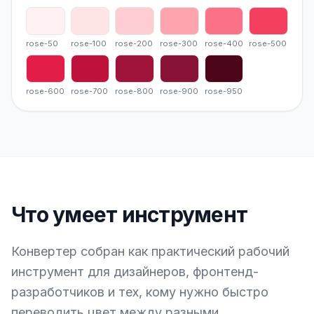
rose-50
rose-100
rose-200
rose-300
rose-400
rose-50
rose-50
rose-100
rose-200
rose-300
rose-400
rose-500
rose-600
rose-700
rose-800
rose-900
rose-950
rose-600
rose-700
rose-800
rose-900
rose-950
Что умеет инструмент
Конвертер собран как практический рабочий
инструмент для дизайнеров, фронтенд-
разработчиков и тех, кому нужно быстро
переводить цвет между разными