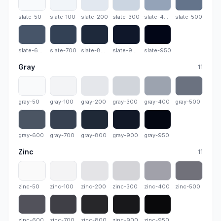
slate-50
slate-100
slate-200
slate-300
slate-400
slate-50
slate-50
slate-100
slate-200
slate-300
slate-400
slate-500
slate-600
slate-700
slate-800
slate-900
slate-950
slate-600
slate-700
slate-800
slate-900
slate-950
Gray
11
gray-50
gray-100
gray-200
gray-300
gray-400
gray-50
gray-50
gray-100
gray-200
gray-300
gray-400
gray-500
gray-600
gray-700
gray-800
gray-900
gray-950
gray-600
gray-700
gray-800
gray-900
gray-950
Zinc
11
zinc-50
zinc-100
zinc-200
zinc-300
zinc-400
zinc-50
zinc-50
zinc-100
zinc-200
zinc-300
zinc-400
zinc-500
zinc-600
zinc-700
zinc-800
zinc-900
zinc-950
zinc-600
zinc-700
zinc-800
zinc-900
zinc-950