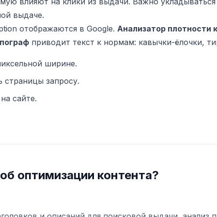
апрямую влияют на клики из выдачи. Важно укладыватьс
ной выдаче.
iption отображаются в Google.
Анализатор плотности 
пограф
приводит текст к нормам: кавычки-ёлочки, ти
пиксельной ширине.
 страницы запросу.
на сайте.
об оптимизации контента?
головков и описаний для поисковой выдачи, анализ 