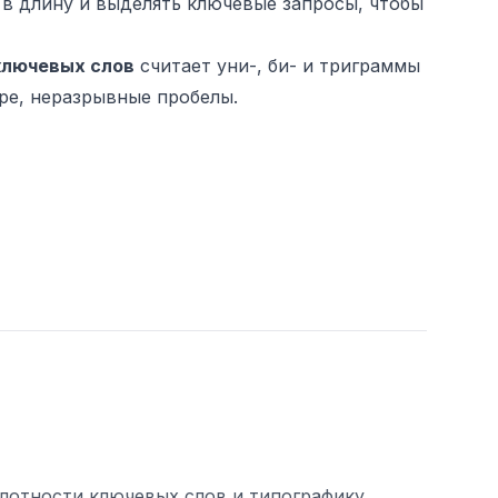
я в длину и выделять ключевые запросы, чтобы
ключевых слов
считает уни-, би- и триграммы
ре, неразрывные пробелы.
плотности ключевых слов и типографику