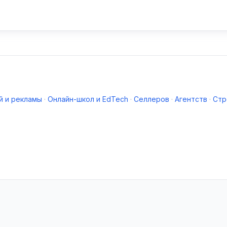
й и рекламы
·
Онлайн-школ и EdTech
·
Селлеров
·
Агентств
·
Стр