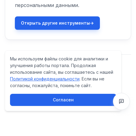
персональными данными.
Открыть другие инструменты
→
Мы используем файлы cookie для аналитики и
улучшения работы портала. Продолжая
Другие полезные переходы
использование сайта, вы соглашаетесь с нашей
Политикой конфиденциальности
. Если вы не
Генератор политики (152-ФЗ)
согласны, пожалуйста, покиньте сайт.
·
Интернет-магазина
·
Лендинга
·
SaaS и сервисов
·
Онлайн-школ и EdTech
·
Селлеров
·
Агентств
·
Строительства и ремонта
·
Недвижимости
Согласен
·
B2B: калькуляторы и генераторы