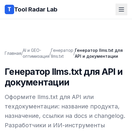
Tool Radar Lab
AI и GEO-
Генератор
Генератор llms.txt для
Главная
/
/
/
оптимизация
llms.txt
API и документации
Генератор llms.txt для API и
документации
Оформите llms.txt для API или
техдокументации: название продукта,
назначение, ссылки на docs и changelog.
Разработчики и ИИ-инструменты