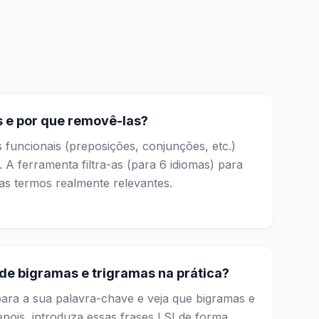
s e por que removê-las?
 funcionais (preposições, conjunções, etc.)
A ferramenta filtra-as (para 6 idiomas) para
as termos realmente relevantes.
de bigramas e trigramas na prática?
para a sua palavra-chave e veja que bigramas e
epois, introduza essas frases LSI de forma