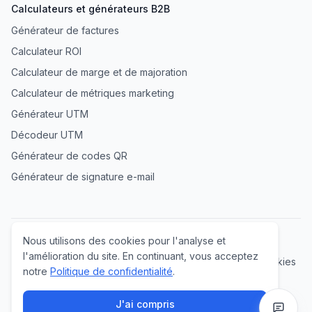
Calculateurs et générateurs B2B
Générateur de factures
Calculateur ROI
Calculateur de marge et de majoration
Calculateur de métriques marketing
Générateur UTM
Décodeur UTM
Générateur de codes QR
Générateur de signature e-mail
Nous utilisons des cookies pour l'analyse et
Conditions d'utilisation
Politique de confidentialité
l'amélioration du site. En continuant, vous acceptez
Accord de traitement des données (DPA)
Politique de cookies
notre
Politique de confidentialité
.
Liste des sous-traitants
© 2026 Tool Radar Lab. Tous droits réservés.
J'ai compris